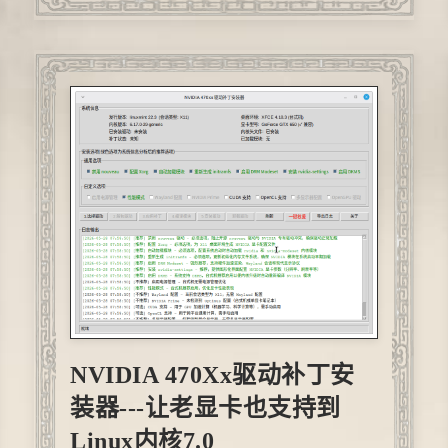
让人不由得心中烦躁。从入夏到现在，河南除
了月初有几天阴雨，其他时间都是高温，这两
天虽然温度不高，但是...
NVIDIA 470Xx驱动补丁安
装器---让老显卡也支持到
Linux内核7.0