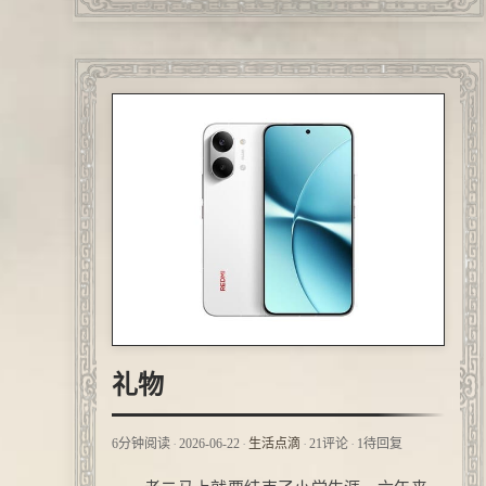
礼物
·
·
·
·
6分钟阅读
2026-06-22
生活点滴
21评论
1待回复