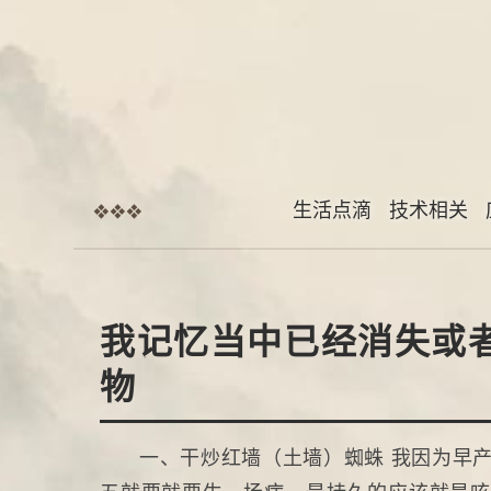
生活点滴
技术相关
❖❖❖
我记忆当中已经消失或
物
一、干炒红墙（土墙）蜘蛛 我因为早