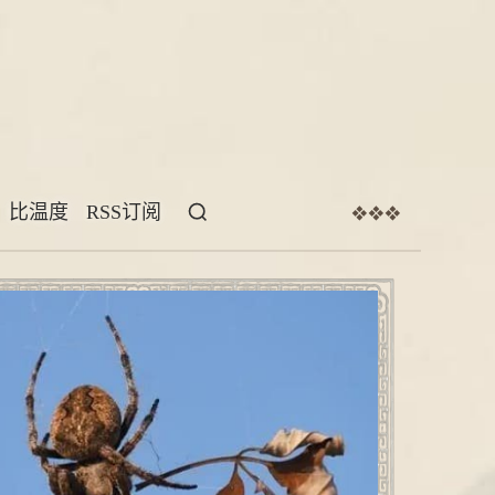
比温度
RSS订阅
❖❖❖
猜不
本文
的意料，
个复活的彩