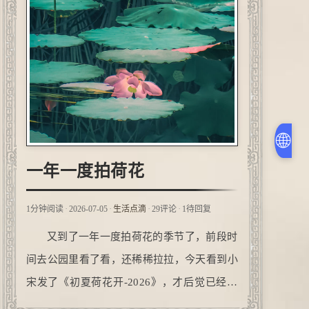
🌐
一年一度拍荷花
·
·
·
·
1分钟阅读
2026-07-05
生活点滴
29评论
1待回复
又到了一年一度拍荷花的季节了，前段时
间去公园里看了看，还稀稀拉拉，今天看到小
宋发了《初夏荷花开-2026》，才后觉已经全
面盛开了。上午给手机充了电，想着找地方去