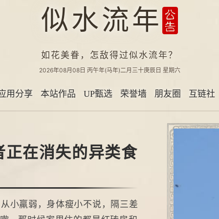
似水流年
如花美眷，怎敌得过似水流年？
2026年08月08日
丙午年(马年)二月三十庚辰日
星期六
应用分享
本站作品
UP甄选
荣誉墙
朋友圈
互链社
者正在消失的异类食
产从小羸弱，身体瘦小不说，隔三差