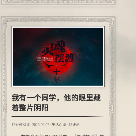
拍，去了人民公园，只有零星两三朵，最好还
是回来，在河上街拍了几张。这个拍荷花是每
年固定的拍摄项...
我有一个同学，他的眼里藏
着整片阴阳
·
·
·
12分钟阅读
2026-06-02
生活点滴
13评论