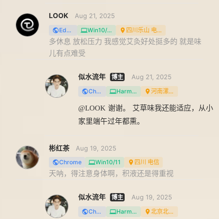
LOOK
Aug 21, 2025
Edge
Win10/11
四川乐山 电信
多休息 放松压力 我感觉艾灸好处挺多的 就是味
儿有点难受
似水流年
Aug 21, 2025
Chrome
HarmonyOS
河南漯河 电信
@LOOK
谢谢。 艾草味我还能适应，从小
家里端午过年都熏。
彬红茶
Aug 19, 2025
Chrome
Win10/11
四川 电信
天呐，得注意身体啊，积液还是得重视
似水流年
Aug 19, 2025
Chrome
HarmonyOS
北京北京 联通