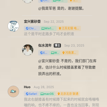
Chrome
HarmonyOS
江西 移动
@我是军爸
是的，谢谢提醒。
宜兴紫砂壶
Sep 22, 2025
Chrome
Win10/11
江苏无锡 电信/IDC机房
这个是平时走路多了吗才会积液
似水流年
Sep 23, 2025
Edge
Win7
河南漯河 电信
@宜兴紫砂壶
不是的，我们部门在库
房，估计什么时候膝盖累着了导致磨
损弄出的积液。
Huo
Aug 28, 2025
Safari
macOS
北京北京 联通
我这右腿膝盖有时候蹲下起来的时候就会咯嘣咯
嘣的响，也不疼不痒的，一直也没当回事，到现